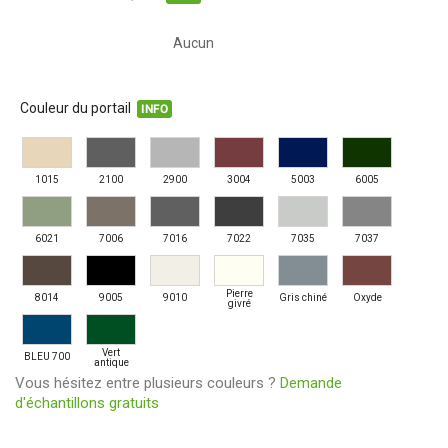
Aucun
Couleur du portail
INFO
1015
2100
2900
3004
5003
6005
6021
7006
7016
7022
7035
7037
Pierre
8014
9005
9010
Gris chiné
Oxyde
givré
Vert
BLEU 700
antique
Vous hésitez entre plusieurs couleurs ?
Demande
d'échantillons gratuits