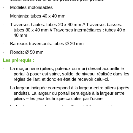
Modèles
motorisables
·
Montants:
tubes 40 x 40 mm
·
Traverses hautes: tubes 20 x 40 mm // Traverses basses:
·
tubes 80 x 40 mm // Traverses intermédiaires : tubes 40 x
40 mm
Barreaux traversants: tubes Ø 20 mm
·
Ronds: Ø 50 mm
·
Les prérequis :
La maçonnerie (piliers, poteaux ou mur) devant accueillir le
·
portail à poser est saine, solide, de niveau, réalisée dans les
règles de l’art, et donc en état de recevoir celui-ci.
La largeur indiquée correspond à la largeur entre piliers (après
·
enduits). La largeur du portail sera égale à la largeur entre
piliers – les jeux technique calculés par l’usine.
La hauteur sous chapeau des piliers doit être au minimum
·
égale à la hauteur du portail + 10cm.
Exemple : pour un portail de hauteur 1,40m, votre
hauteur sous chapeau doit être au minimum de 1,50m.