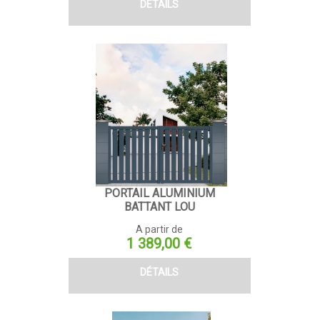
DÉTAILS
PORTAIL ALUMINIUM
BATTANT LOU
A partir de
Prix
1 389,00 €
DÉTAILS