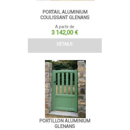
PORTAIL ALUMINIUM
COULISSANT GLENANS
A partir de
Prix
3 142,00 €
DÉTAILS
PORTILLON ALUMINIUM
GLENANS