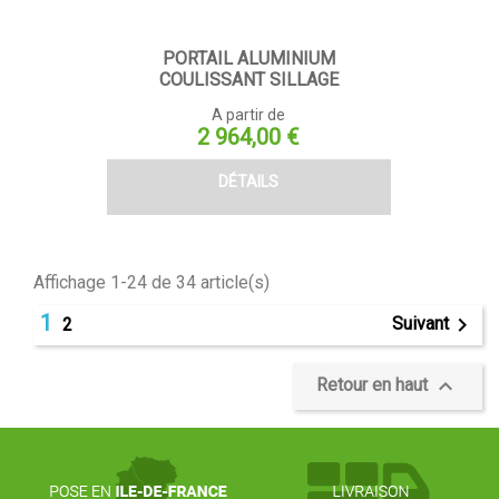
PORTAIL ALUMINIUM
COULISSANT SILLAGE
A partir de
Prix
2 964,00 €
DÉTAILS
Affichage 1-24 de 34 article(s)
1

Suivant
2

Retour en haut