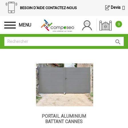
Devis
BESOIN D'AIDE CONTACTEZ-NOUS
0
MENU

Catégories
Battants contemporains
Coulissants contemporains
Portillons contemporains
Type
Ajouré
PORTAIL ALUMINIUM
BATTANT CANNES
Plein