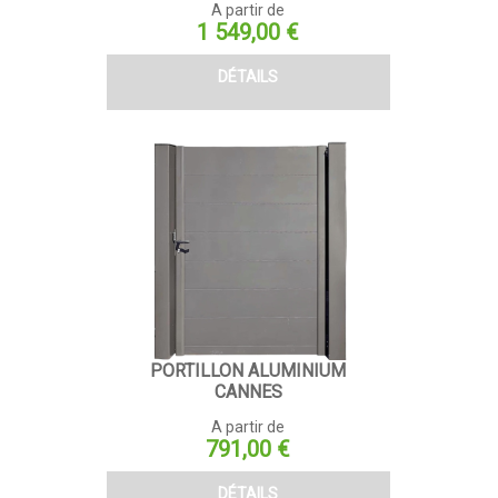
Semi-ajouré
A partir de
Prix
1 549,00 €
Prix
DÉTAILS
739-1000 €
1000-2000 €
2000-3000 €
3000-3381 €
PORTILLON ALUMINIUM
CANNES
A partir de
Prix
791,00 €
DÉTAILS