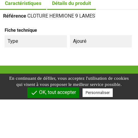
Caractéristiques
Détails du produit
Référence
CLOTURE HERMIONE 9 LAMES
Fiche technique
Type
Ajouré
En continuant de défiler,
vous acceptez l'utilisation de cookies
qui visent à vous proposer le meilleur service possible.
check
OK, tout accepter
Personnaliser