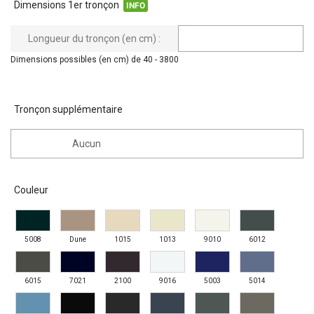
Dimensions 1er tronçon
INFO
Longueur du tronçon (en cm) :
Dimensions possibles (en cm) de 40 - 3800
Tronçon supplémentaire
Aucun
Couleur
5008
Dune
1015
1013
9010
6012
6015
7021
2100
9016
5003
5014