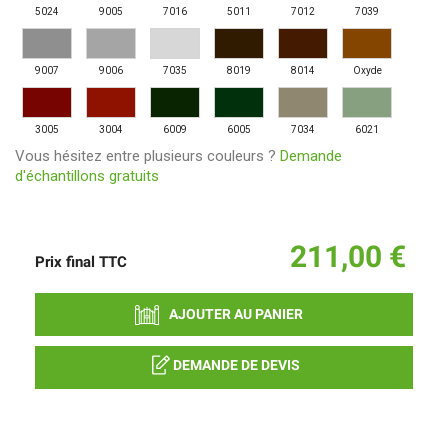
5024
9005
7016
5011
7012
7039
9007
9006
7035
8019
8014
Oxyde
3005
3004
6009
6005
7034
6021
Vous hésitez entre plusieurs couleurs ?
Demande
d'échantillons gratuits
211,00 €
Prix final
TTC
AJOUTER AU PANIER
DEMANDE DE DEVIS