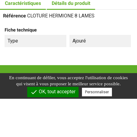
Caractéristiques
Détails du produit
Référence
CLOTURE HERMIONE 8 LAMES
Fiche technique
Type
Ajouré
En continuant de défiler,
vous acceptez l'utilisation de cookies
qui visent à vous proposer le meilleur service possible.
check
OK, tout accepter
Personnaliser