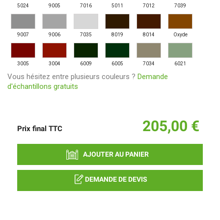
5024
9005
7016
5011
7012
7039
9007
9006
7035
8019
8014
Oxyde
3005
3004
6009
6005
7034
6021
Vous hésitez entre plusieurs couleurs ?
Demande
d'échantillons gratuits
205,00 €
Prix final
TTC
AJOUTER AU PANIER
DEMANDE DE DEVIS