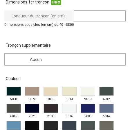
Dimensions 1er tronçon
INFO
Longueur du tronçon (en cm) :
Dimensions possibles (en cm) de 40 - 3800
Tronçon supplémentaire
Aucun
Couleur
5008
Dune
1015
1013
9010
6012
6015
7021
2100
9016
5003
5014